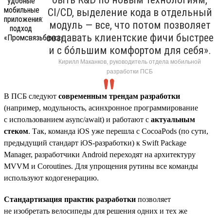
CI/CD, выделение кода в отдельный
модуль — все, что потом позволяет
создавать клиентские фичи быстрее
и с бóльшим комфортом для себя».
Кирилл Маканков, руководитель отдела мобильной
разработки ПСБ
В ПСБ следуют
современным трендам разработки
(например, модульность, асинхронное программирование
с использованием async/await) и работают с
актуальным
стеком
. Так, команда iOS уже перешла с CocoaPods (по сути,
предыдущий стандарт iOS-разработки) к Swift Package
Manager, разработчики Android переходят на архитектуру
MVVM и Coroutines. Для упрощения рутины все команды
используют кодогенерацию.
Стандартизация практик разработки
позволяет
не изобретать велосипеды для решения одних и тех же