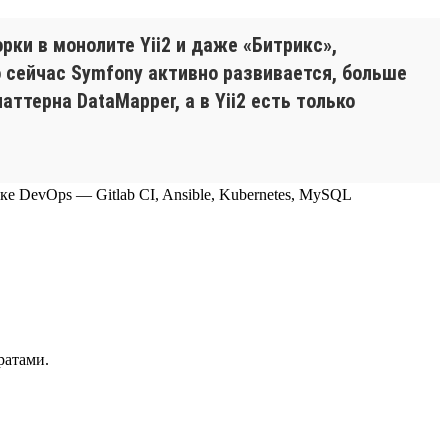
ки в монолите Yii2 и даже «Битрикс»,
о сейчас Symfony активно развивается, больше
ттерна DataMapper, а в Yii2 есть только
теке DevOps — Gitlab CI, Ansible, Kubernetes, MySQL
ратами.