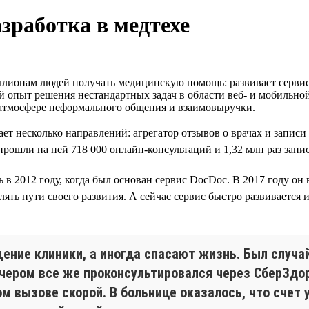
зработка в медтехе
лионам людей получать медицинскую помощь: развивает сервисы
й опыт решения нестандартных задач в области веб- и мобильно
 атмосфере неформального общения и взаимовыручки.
ет несколько направлений: агрегатор отзывов о врачах и запис
ошли на ней 718 000 онлайн-консультаций и 1,32 млн раз запис
ь в 2012 году, когда был основан сервис DocDoc. В 2017 году он
ть пути своего развития. А сейчас сервис быстро развивается и
ние клиники, а иногда спасают жизнь. Был случай
вечером все же проконсультировался через СберЗдо
м вызове скорой. В больнице оказалось, что счет у