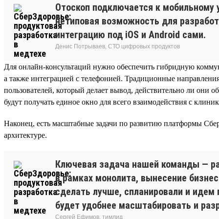
Отоскоп подключается к мобильному 
нетиповая возможность для разработ
интеграцию под iOS и Android сами.
Денис Потрываев, СТО цифровых продуктов
Для онлайн-консультаций нужно обеспечить гибридную коммуни
а также интеграцией с телефонией. Традиционные направления
пользователей, который делает вывод, действительно ли они 
будут получать единое окно для всего взаимодействия с клини
Наконец, есть масштабные задачи по развитию платформы Сбер
архитектуре.
Ключевая задача нашей команды — ра
в рамках монолита, вынесение бизнес
сделать лучше, спланировали и идем 
будет удобнее масштабировать и раз
Сергей Ефимов, тимлид