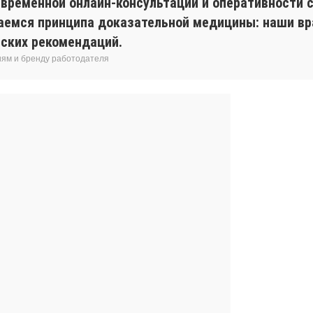
евременной онлайн-консультации и оперативности с
аемся принципа доказательной медицины: наши вр
ских рекомендаций.
иям и бренду работодателя