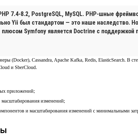
HP 7.4‑8.2, PostgreSQL, MySQL. PHP-шные фреймвор
льно Yii был стандартом — это наше наследство. Н
плюсом Symfony является Doctrine с поддержкой па
еры (Docker), Cassandra, Apache Kafka, Redis, ElasticSearch. В с
oud и SberCloud.
вых приложений;
и масштабирования изменений;
компонентов и масштабирования изменений с минимальными зат
ды