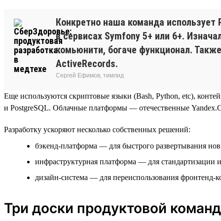
Конкретно наша команда использует P
в сервисах Symfony 5+ или 6+. Изнача
комьюнити, богаче функционал. Также 
ActiveRecords.
Сергей Ефимов, тимлид
Еще используются скриптовые языки (Bash, Python, etc), контейн
и PostgreSQL. Облачные платформы — отечественные Yandex.Cl
Разработку ускоряют несколько собственных решений:
бэкенд-платформа — для быстрого развертывания но
инфраструктурная платформа — для стандартизации 
дизайн-система — для переиспользования фронтенд-
Три доски продуктовой коман