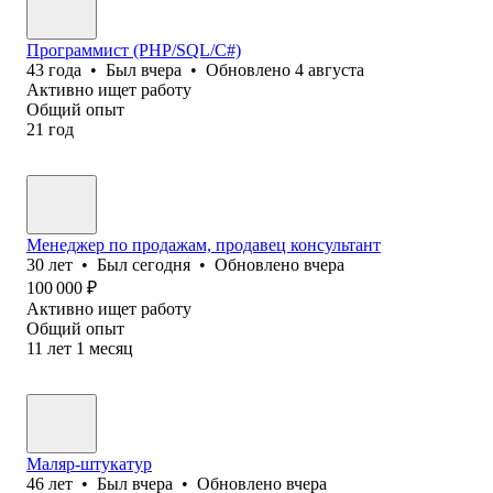
Программист (PHP/SQL/C#)
43
года
•
Был
вчера
•
Обновлено
4 августа
Активно ищет работу
Общий опыт
21
год
Менеджер по продажам, продавец консультант
30
лет
•
Был
сегодня
•
Обновлено
вчера
100 000
₽
Активно ищет работу
Общий опыт
11
лет
1
месяц
Маляр-штукатур
46
лет
•
Был
вчера
•
Обновлено
вчера